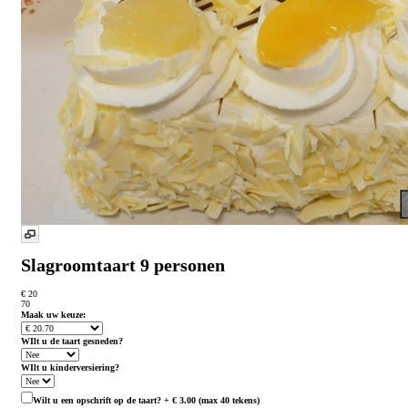
Slagroomtaart 9 personen
€ 20
70
Maak uw keuze:
WIlt u de taart gesneden?
WIlt u kinderversiering?
Wilt u een opschrift op de taart? + € 3.00 (max 40 tekens)