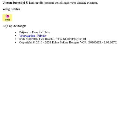
Uiterste besteltijd
U kunt op dit moment bestellingen voor dinsdag plaatsen.
Veilig betalen
Blijf op de hoogte
Prijzen in Euro incl. btw
Voorwaarden
|
Privacy
KvK 16009107 Den Bosch - BTW NL009499283b.01
Copyright © 2010 - 2026 Echte Bakker Bongers VOF. (20260623 - 2.03.9670)