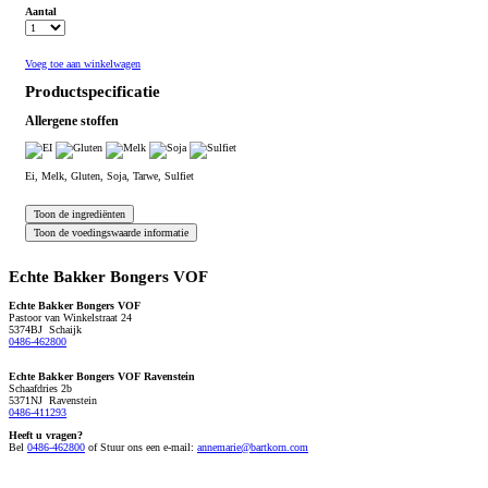
Aantal
Voeg toe aan winkelwagen
Productspecificatie
Allergene stoffen
Ei, Melk, Gluten, Soja, Tarwe, Sulfiet
Echte Bakker Bongers VOF
Echte Bakker Bongers VOF
Pastoor van Winkelstraat 24
5374BJ Schaijk
0486-462800
Echte Bakker Bongers VOF Ravenstein
Schaafdries 2b
5371NJ Ravenstein
0486-411293
Heeft u vragen?
Bel
0486-462800
of
Stuur ons een e-mail:
annemarie@bartkorn.com