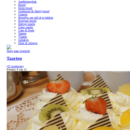
Aardbeiengebak
Brood
Klein brood
Stokbrood & Hartig brood
Granola
Broodjes om zelf af te bakken
Rozijnen brood
Hartige snacks
Zoete snacks
Cake & Koek
Taarten
Vlaaien
Gebakjes
Dieet & Allergie
Terug naar overzicht
Taarten
(22 producten)
Product 4 van 22