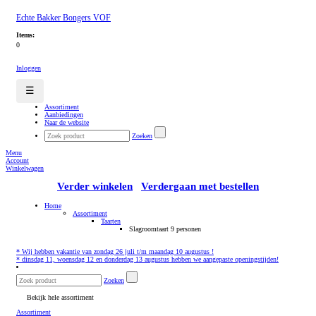
Echte Bakker Bongers VOF
Items:
0
Inloggen
☰
Assortiment
Aanbiedingen
Naar de website
Zoeken
Menu
Account
Winkelwagen
Verder winkelen
Verdergaan met bestellen
Home
Assortiment
Taarten
Slagroomtaart 9 personen
* Wij hebben vakantie van zondag 26 juli t/m maandag 10 augustus !
* dinsdag 11, woensdag 12 en donderdag 13 augustus hebben we aangepaste openingstijden!
Zoeken
Bekijk hele assortiment
Assortiment